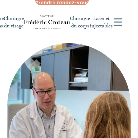
Prendre rendez-vous
ie
Chirurgie
Chirurgie
Laser et
ns
du visage
du corps
injectables
À propos du Dr Croteau
Tarifs
Financement
Conseils postopératoires suite à
des chirurgies esthétiques