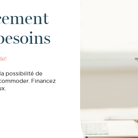
FAQ
cement
Nous joindre
besoins
Blogue
de!
a possibilité de
accommoder. Financez
ux.