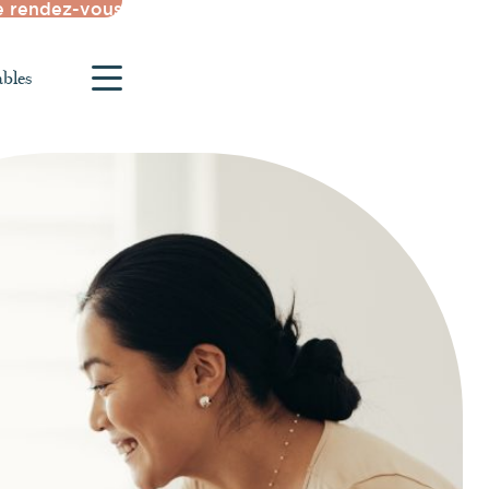
e rendez-vous
ables
Croteau
atoires suite à
thétiques