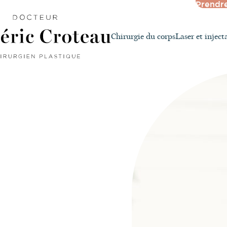
Prendr
Chirurgie du corps
Laser et inject
À propos du Dr 
Tarifs
Financement
Conseils postopér
des chirurgies es